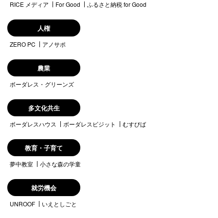
RICE メディア
For Good
ふるさと納税 for Good
人権
ZERO PC
アノサポ
農業
ボーダレス・グリーンズ
多文化共生
ボーダレスハウス
ボーダレスビジット
むすびば
教育・子育て
夢中教室
小さな森の学童
就労機会
UNROOF
いえとしごと