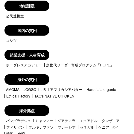
地域課題
公民連携室
国内の貧困
コシツ
起業支援・人材育成
ボーダレスアカデミー
次世代リーダー育成プログラム「HOPE」
海外の貧困
AMOMA
JOGGO
LIB
アフリカシアバター
Haruulala organic
Ethical Factory
TAO's NATIVE CHICKEN
海外拠点
バングラデシュ
ミャンマー
グアテマラ
エクアドル
タンザニア
フィリピン
ブルキナファソ
マレーシア
セネガル
ケニア
タイ
韓国
台湾