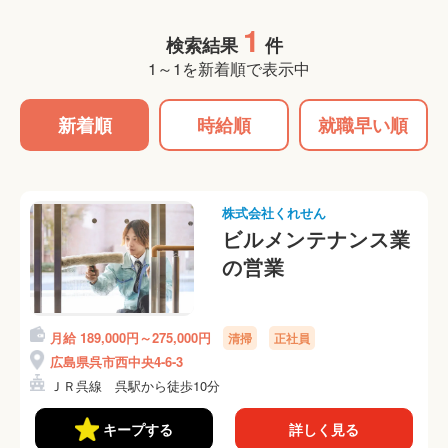
1
検索結果
件
1～1を新着順で表示中
新着順
時給順
就職早い順
株式会社くれせん
ビルメンテナンス業
の営業
月給 189,000円～275,000円
清掃
正社員
広島県呉市西中央4-6-3
ＪＲ呉線 呉駅から徒歩10分
キープする
詳しく見る