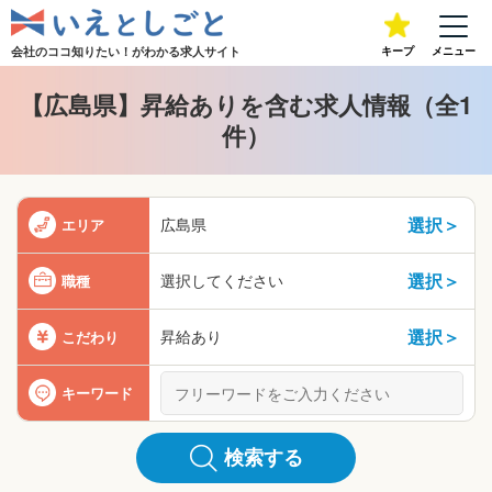
会社のココ知りたい！が
わかる求人サイト
キープ
メニュー
【広島県】昇給ありを含む求人情報（全1
件）
選択＞
広島県
エリア
選択＞
選択してください
職種
選択＞
昇給あり
こだわり
キーワード
検索する