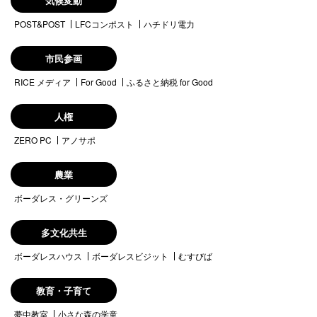
気候変動
POST&POST
LFCコンポスト
ハチドリ電力
市民参画
RICE メディア
For Good
ふるさと納税 for Good
人権
ZERO PC
アノサポ
農業
ボーダレス・グリーンズ
多文化共生
ボーダレスハウス
ボーダレスビジット
むすびば
教育・子育て
夢中教室
小さな森の学童