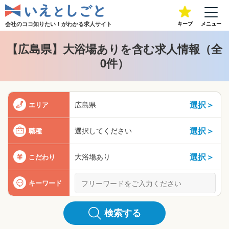
会社のココ知りたい！が
わかる求人サイト
キープ
メニュー
【広島県】大浴場ありを含む求人情報（全
0件）
選択＞
広島県
エリア
選択＞
選択してください
職種
選択＞
大浴場あり
こだわり
キーワード
検索する