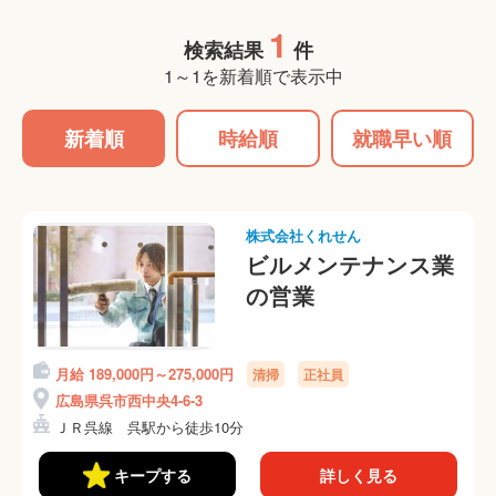
1
検索結果
件
1～1を新着順で表示中
新着順
時給順
就職早い順
株式会社くれせん
ビルメンテナンス業
の営業
月給 189,000円～275,000円
清掃
正社員
広島県呉市西中央4-6-3
ＪＲ呉線 呉駅から徒歩10分
キープする
詳しく見る