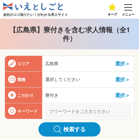
会社のココ知りたい！が
わかる求人サイト
キープ
メニュー
【広島県】寮付きを含む求人情報（全1
件）
選択＞
広島県
エリア
選択＞
選択してください
職種
選択＞
寮付き
こだわり
キーワード
検索する