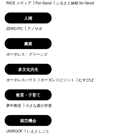
RICE メディア
For Good
ふるさと納税 for Good
人権
ZERO PC
アノサポ
農業
ボーダレス・グリーンズ
多文化共生
ボーダレスハウス
ボーダレスビジット
むすびば
教育・子育て
夢中教室
小さな森の学童
就労機会
UNROOF
いえとしごと