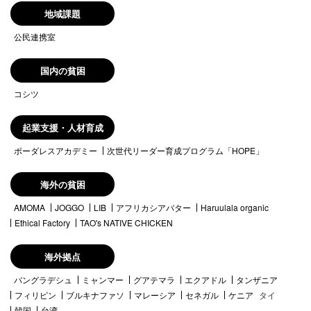
地域課題
公民連携室
国内の貧困
コシツ
起業支援・人材育成
ボーダレスアカデミー
次世代リーダー育成プログラム「HOPE」
海外の貧困
AMOMA
JOGGO
LIB
アフリカシアバター
Haruulala organic
Ethical Factory
TAO's NATIVE CHICKEN
海外拠点
バングラデシュ
ミャンマー
グアテマラ
エクアドル
タンザニア
フィリピン
ブルキナファソ
マレーシア
セネガル
ケニア
タイ
韓国
台湾