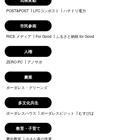
気候変動
POST&POST
LFCコンポスト
ハチドリ電力
市民参画
RICE メディア
For Good
ふるさと納税 for Good
人権
ZERO PC
アノサポ
農業
ボーダレス・グリーンズ
多文化共生
ボーダレスハウス
ボーダレスビジット
むすびば
教育・子育て
夢中教室
小さな森の学童