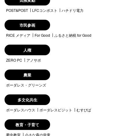
気候変動
POST&POST
LFCコンポスト
ハチドリ電力
市民参画
RICE メディア
For Good
ふるさと納税 for Good
人権
ZERO PC
アノサポ
農業
ボーダレス・グリーンズ
多文化共生
ボーダレスハウス
ボーダレスビジット
むすびば
教育・子育て
夢中教室
小さな森の学童