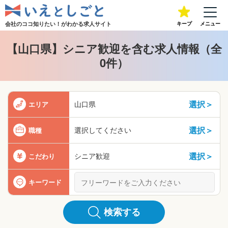
会社のココ知りたい！が
わかる求人サイト
キープ
メニュー
【山口県】シニア歓迎を含む求人情報（全
0件）
選択＞
山口県
エリア
選択＞
選択してください
職種
選択＞
シニア歓迎
こだわり
キーワード
検索する