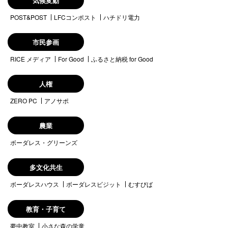
気候変動
POST&POST
LFCコンポスト
ハチドリ電力
市民参画
RICE メディア
For Good
ふるさと納税 for Good
人権
ZERO PC
アノサポ
農業
ボーダレス・グリーンズ
多文化共生
ボーダレスハウス
ボーダレスビジット
むすびば
教育・子育て
夢中教室
小さな森の学童