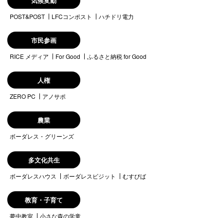
気候変動
POST&POST
LFCコンポスト
ハチドリ電力
市民参画
RICE メディア
For Good
ふるさと納税 for Good
人権
ZERO PC
アノサポ
農業
ボーダレス・グリーンズ
多文化共生
ボーダレスハウス
ボーダレスビジット
むすびば
教育・子育て
夢中教室
小さな森の学童