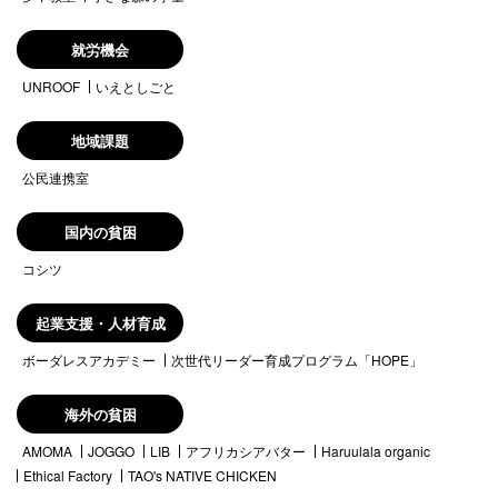
就労機会
UNROOF
いえとしごと
地域課題
公民連携室
国内の貧困
コシツ
起業支援・人材育成
ボーダレスアカデミー
次世代リーダー育成プログラム「HOPE」
海外の貧困
AMOMA
JOGGO
LIB
アフリカシアバター
Haruulala organic
Ethical Factory
TAO's NATIVE CHICKEN