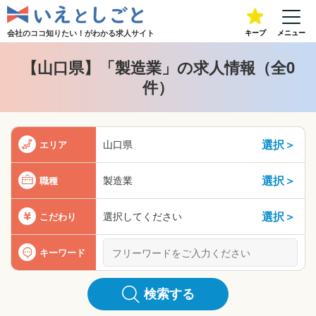
会社のココ知りたい！が
わかる求人サイト
キープ
メニュー
【山口県】「製造業」の求人情報（全0
件）
選択＞
山口県
エリア
選択＞
製造業
職種
選択＞
選択してください
こだわり
キーワード
検索する