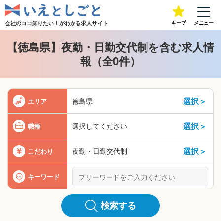
会社のココ知りたい！が
わかる求人サイト
キープ
メニュー
【徳島県】夜勤・日勤交代制を含む求人情
報（全0件）
選択＞
徳島県
エリア
選択＞
選択してください
職種
選択＞
夜勤・日勤交代制
こだわり
キーワード
検索する