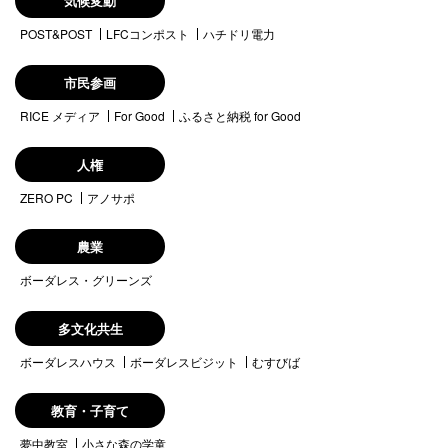
気候変動
POST&POST
LFCコンポスト
ハチドリ電力
市民参画
RICE メディア
For Good
ふるさと納税 for Good
人権
ZERO PC
アノサポ
農業
ボーダレス・グリーンズ
多文化共生
ボーダレスハウス
ボーダレスビジット
むすびば
教育・子育て
夢中教室
小さな森の学童