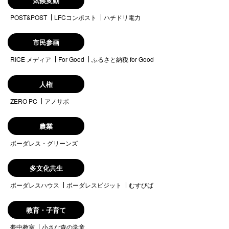
気候変動
POST&POST
LFCコンポスト
ハチドリ電力
市民参画
RICE メディア
For Good
ふるさと納税 for Good
人権
ZERO PC
アノサポ
農業
ボーダレス・グリーンズ
多文化共生
ボーダレスハウス
ボーダレスビジット
むすびば
教育・子育て
夢中教室
小さな森の学童