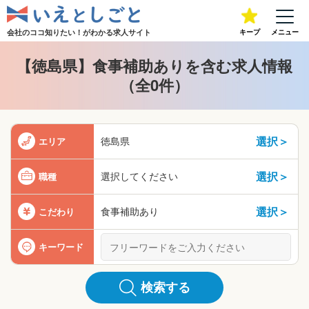
会社のココ知りたい！が
わかる求人サイト
キープ
メニュー
【徳島県】食事補助ありを含む求人情報
（全0件）
選択＞
徳島県
エリア
選択＞
選択してください
職種
選択＞
食事補助あり
こだわり
キーワード
検索する