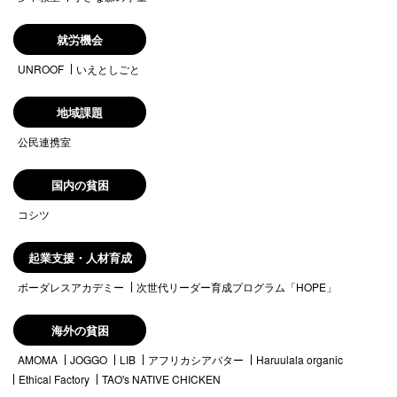
就労機会
UNROOF
いえとしごと
地域課題
公民連携室
国内の貧困
コシツ
起業支援・人材育成
ボーダレスアカデミー
次世代リーダー育成プログラム「HOPE」
海外の貧困
AMOMA
JOGGO
LIB
アフリカシアバター
Haruulala organic
Ethical Factory
TAO's NATIVE CHICKEN