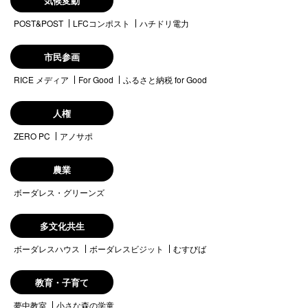
気候変動
POST&POST
LFCコンポスト
ハチドリ電力
市民参画
RICE メディア
For Good
ふるさと納税 for Good
人権
ZERO PC
アノサポ
農業
ボーダレス・グリーンズ
多文化共生
ボーダレスハウス
ボーダレスビジット
むすびば
教育・子育て
夢中教室
小さな森の学童