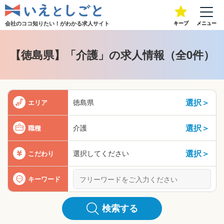
会社のココ知りたい！が
わかる求人サイト
キープ
メニュー
【徳島県】「介護」の求人情報（全0件）
選択＞
徳島県
エリア
選択＞
介護
職種
選択＞
選択してください
こだわり
キーワード
検索する