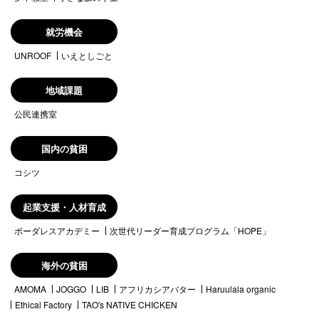
就労機会
UNROOF
いえとしごと
地域課題
公民連携室
国内の貧困
コシツ
起業支援・人材育成
ボーダレスアカデミー
次世代リーダー育成プログラム「HOPE」
海外の貧困
AMOMA
JOGGO
LIB
アフリカシアバター
Haruulala organic
Ethical Factory
TAO's NATIVE CHICKEN