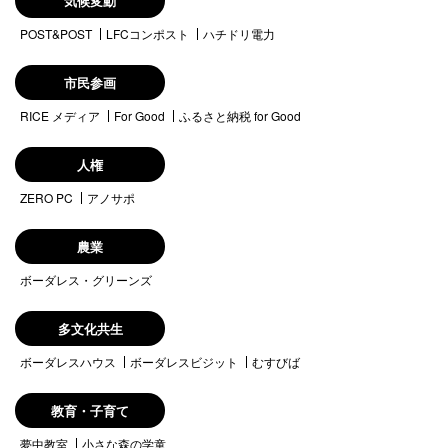
気候変動
POST&POST
LFCコンポスト
ハチドリ電力
市民参画
RICE メディア
For Good
ふるさと納税 for Good
人権
ZERO PC
アノサポ
農業
ボーダレス・グリーンズ
多文化共生
ボーダレスハウス
ボーダレスビジット
むすびば
教育・子育て
夢中教室
小さな森の学童