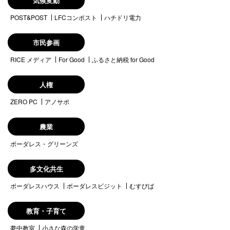
気候変動
POST&POST
LFCコンポスト
ハチドリ電力
市民参画
RICE メディア
For Good
ふるさと納税 for Good
人権
ZERO PC
アノサポ
農業
ボーダレス・グリーンズ
多文化共生
ボーダレスハウス
ボーダレスビジット
むすびば
教育・子育て
夢中教室
小さな森の学童