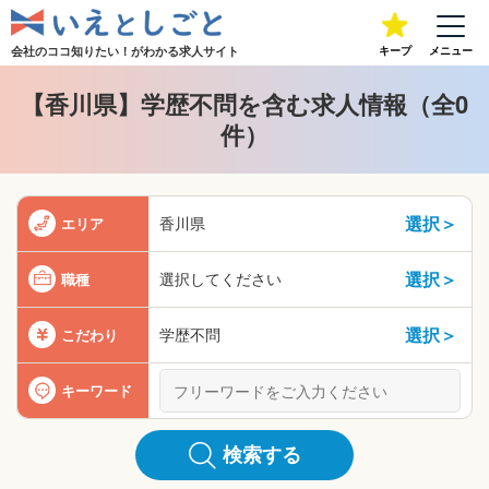
会社のココ知りたい！が
わかる求人サイト
キープ
メニュー
【香川県】学歴不問を含む求人情報（全0
件）
選択＞
香川県
エリア
選択＞
選択してください
職種
選択＞
学歴不問
こだわり
キーワード
検索する