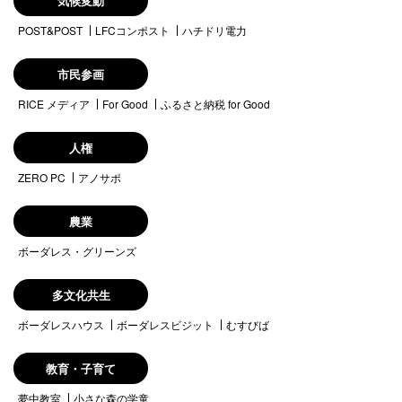
気候変動
POST&POST
LFCコンポスト
ハチドリ電力
市民参画
RICE メディア
For Good
ふるさと納税 for Good
人権
ZERO PC
アノサポ
農業
ボーダレス・グリーンズ
多文化共生
ボーダレスハウス
ボーダレスビジット
むすびば
教育・子育て
夢中教室
小さな森の学童