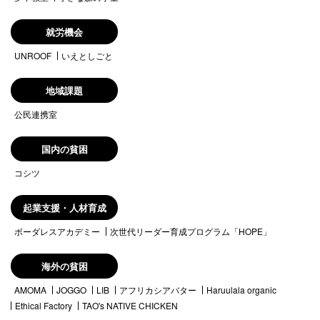
就労機会
UNROOF
いえとしごと
地域課題
公民連携室
国内の貧困
コシツ
起業支援・人材育成
ボーダレスアカデミー
次世代リーダー育成プログラム「HOPE」
海外の貧困
AMOMA
JOGGO
LIB
アフリカシアバター
Haruulala organic
Ethical Factory
TAO's NATIVE CHICKEN