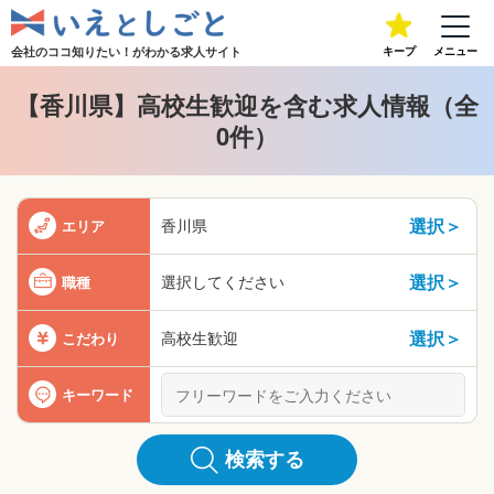
会社のココ知りたい！が
わかる求人サイト
キープ
メニュー
【香川県】高校生歓迎を含む求人情報（全
0件）
選択＞
香川県
エリア
選択＞
選択してください
職種
選択＞
高校生歓迎
こだわり
キーワード
検索する