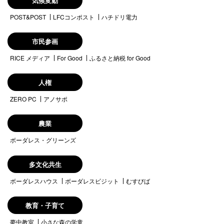
気候変動
POST&POST
LFCコンポスト
ハチドリ電力
市民参画
RICE メディア
For Good
ふるさと納税 for Good
人権
ZERO PC
アノサポ
農業
ボーダレス・グリーンズ
多文化共生
ボーダレスハウス
ボーダレスビジット
むすびば
教育・子育て
夢中教室
小さな森の学童