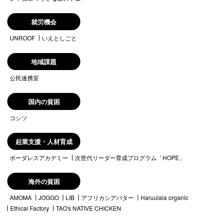
就労機会
UNROOF
いえとしごと
地域課題
公民連携室
国内の貧困
コシツ
起業支援・人材育成
ボーダレスアカデミー
次世代リーダー育成プログラム「HOPE」
海外の貧困
AMOMA
JOGGO
LIB
アフリカシアバター
Haruulala organic
Ethical Factory
TAO's NATIVE CHICKEN