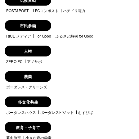
気候変動
POST&POST
LFCコンポスト
ハチドリ電力
市民参画
RICE メディア
For Good
ふるさと納税 for Good
人権
ZERO PC
アノサポ
農業
ボーダレス・グリーンズ
多文化共生
ボーダレスハウス
ボーダレスビジット
むすびば
教育・子育て
夢中教室
小さな森の学童