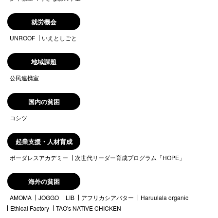
就労機会
UNROOF
いえとしごと
地域課題
公民連携室
国内の貧困
コシツ
起業支援・人材育成
ボーダレスアカデミー
次世代リーダー育成プログラム「HOPE」
海外の貧困
AMOMA
JOGGO
LIB
アフリカシアバター
Haruulala organic
Ethical Factory
TAO's NATIVE CHICKEN