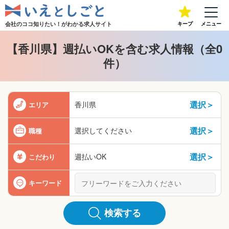
会社のココ知りたい！が
わかる求人サイト
キープ
メニュー
【香川県】週払いOKを含む求人情報（全0
件）
選択＞
香川県
エリア
選択＞
選択してください
職種
選択＞
週払いOK
こだわり
キーワード
検索する