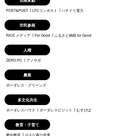
気候変動
POST&POST
LFCコンポスト
ハチドリ電力
市民参画
RICE メディア
For Good
ふるさと納税 for Good
人権
ZERO PC
アノサポ
農業
ボーダレス・グリーンズ
多文化共生
ボーダレスハウス
ボーダレスビジット
むすびば
教育・子育て
夢中教室
小さな森の学童