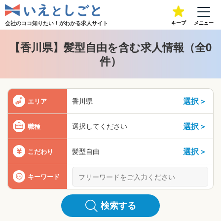
会社のココ知りたい！が
わかる求人サイト
キープ
メニュー
【香川県】髪型自由を含む求人情報（全0
件）
選択＞
香川県
エリア
選択＞
選択してください
職種
選択＞
髪型自由
こだわり
キーワード
検索する