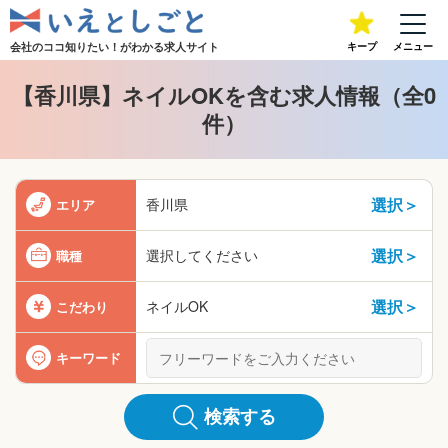
会社のココ知りたい！が
わかる求人サイト
キープ
メニュー
【香川県】ネイルOKを含む求人情報（全0
件）
選択＞
香川県
エリア
選択＞
選択してください
職種
選択＞
ネイルOK
こだわり
キーワード
検索する