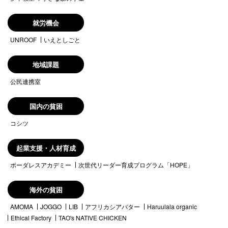
就労機会
UNROOF
いえとしごと
地域課題
公民連携室
国内の貧困
コシツ
起業支援・人材育成
ボーダレスアカデミー
次世代リーダー育成プログラム「HOPE」
海外の貧困
AMOMA
JOGGO
LIB
アフリカシアバター
Haruulala organic
Ethical Factory
TAO's NATIVE CHICKEN