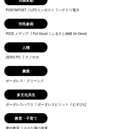
気候変動
POST&POST
LFCコンポスト
ハチドリ電力
市民参画
RICE メディア
For Good
ふるさと納税 for Good
人権
ZERO PC
アノサポ
農業
ボーダレス・グリーンズ
多文化共生
ボーダレスハウス
ボーダレスビジット
むすびば
教育・子育て
夢中教室
小さな森の学童