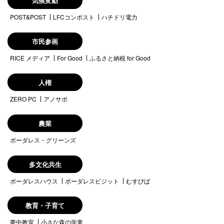
気候変動
POST&POST
LFCコンポスト
ハチドリ電力
市民参画
RICE メディア
For Good
ふるさと納税 for Good
人権
ZERO PC
アノサポ
農業
ボーダレス・グリーンズ
多文化共生
ボーダレスハウス
ボーダレスビジット
むすびば
教育・子育て
夢中教室
小さな森の学童