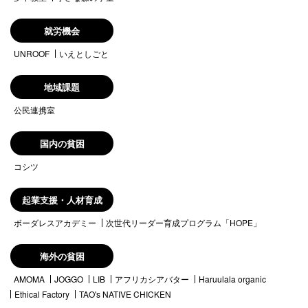
就労機会
UNROOF
いえとしごと
地域課題
公民連携室
国内の貧困
コシツ
起業支援・人材育成
ボーダレスアカデミー
次世代リーダー育成プログラム「HOPE」
海外の貧困
AMOMA
JOGGO
LIB
アフリカシアバター
Haruulala organic
Ethical Factory
TAO's NATIVE CHICKEN