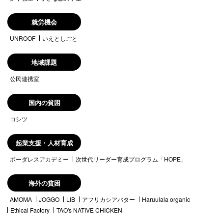
就労機会
UNROOF
いえとしごと
地域課題
公民連携室
国内の貧困
コシツ
起業支援・人材育成
ボーダレスアカデミー
次世代リーダー育成プログラム「HOPE」
海外の貧困
AMOMA
JOGGO
LIB
アフリカシアバター
Haruulala organic
Ethical Factory
TAO's NATIVE CHICKEN