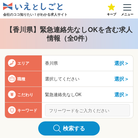
会社のココ知りたい！が
わかる求人サイト
キープ
メニュー
【香川県】緊急連絡先なしOKを含む求人
情報（全0件）
選択＞
香川県
エリア
選択＞
選択してください
職種
選択＞
緊急連絡先なしOK
こだわり
キーワード
検索する