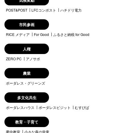
気候変動
POST&POST
LFCコンポスト
ハチドリ電力
市民参画
RICE メディア
For Good
ふるさと納税 for Good
人権
ZERO PC
アノサポ
農業
ボーダレス・グリーンズ
多文化共生
ボーダレスハウス
ボーダレスビジット
むすびば
教育・子育て
夢中教室
小さな森の学童