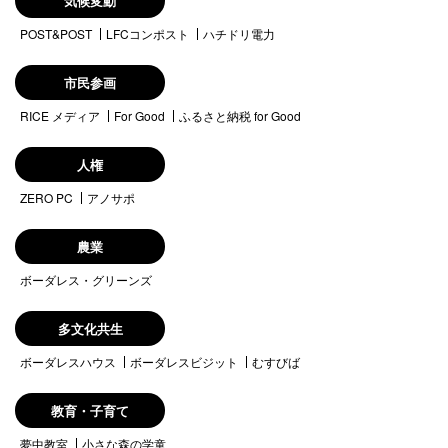
気候変動
POST&POST
LFCコンポスト
ハチドリ電力
市民参画
RICE メディア
For Good
ふるさと納税 for Good
人権
ZERO PC
アノサポ
農業
ボーダレス・グリーンズ
多文化共生
ボーダレスハウス
ボーダレスビジット
むすびば
教育・子育て
夢中教室
小さな森の学童