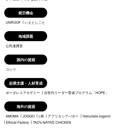
就労機会
UNROOF
いえとしごと
地域課題
公民連携室
国内の貧困
コシツ
起業支援・人材育成
ボーダレスアカデミー
次世代リーダー育成プログラム「HOPE」
海外の貧困
AMOMA
JOGGO
LIB
アフリカシアバター
Haruulala organic
Ethical Factory
TAO's NATIVE CHICKEN