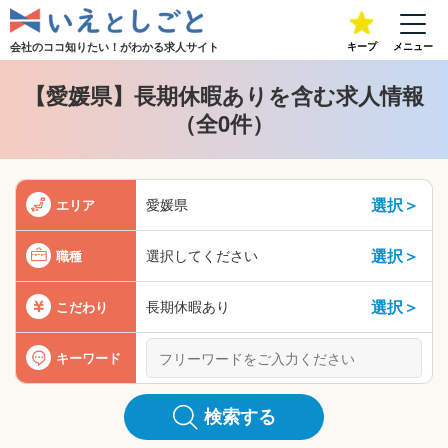
会社のココ知りたい！が
わかる求人サイト
キープ
メニュー
【愛媛県】長期休暇ありを含む求人情報
（全0件）
選択＞
愛媛県
エリア
選択＞
選択してください
職種
選択＞
長期休暇あり
こだわり
キーワード
検索する