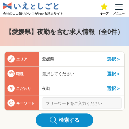
会社のココ知りたい！が
わかる求人サイト
キープ
メニュー
【愛媛県】夜勤を含む求人情報（全0件）
選択＞
愛媛県
エリア
選択＞
選択してください
職種
選択＞
夜勤
こだわり
キーワード
検索する