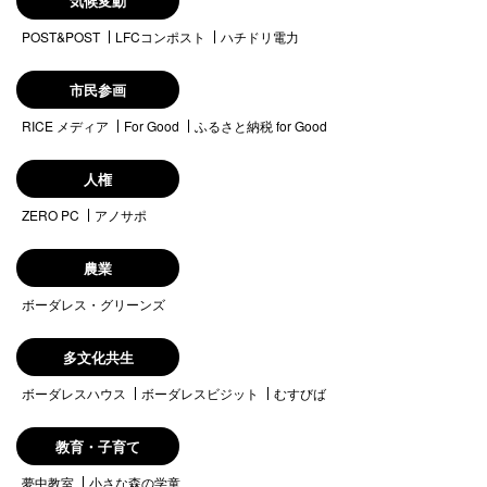
気候変動
POST&POST
LFCコンポスト
ハチドリ電力
市民参画
RICE メディア
For Good
ふるさと納税 for Good
人権
ZERO PC
アノサポ
農業
ボーダレス・グリーンズ
多文化共生
ボーダレスハウス
ボーダレスビジット
むすびば
教育・子育て
夢中教室
小さな森の学童