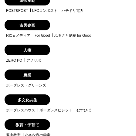
気候変動
POST&POST
LFCコンポスト
ハチドリ電力
市民参画
RICE メディア
For Good
ふるさと納税 for Good
人権
ZERO PC
アノサポ
農業
ボーダレス・グリーンズ
多文化共生
ボーダレスハウス
ボーダレスビジット
むすびば
教育・子育て
夢中教室
小さな森の学童