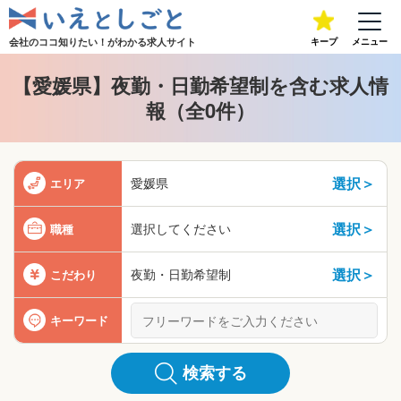
会社のココ知りたい！が
わかる求人サイト
キープ
メニュー
【愛媛県】夜勤・日勤希望制を含む求人情
報（全0件）
選択＞
愛媛県
エリア
選択＞
選択してください
職種
選択＞
夜勤・日勤希望制
こだわり
キーワード
検索する