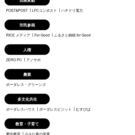
気候変動
POST&POST
LFCコンポスト
ハチドリ電力
市民参画
RICE メディア
For Good
ふるさと納税 for Good
人権
ZERO PC
アノサポ
農業
ボーダレス・グリーンズ
多文化共生
ボーダレスハウス
ボーダレスビジット
むすびば
教育・子育て
夢中教室
小さな森の学童