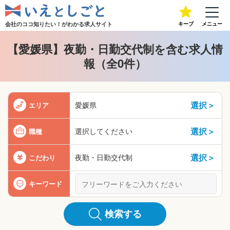
会社のココ知りたい！が
わかる求人サイト
キープ
メニュー
【愛媛県】夜勤・日勤交代制を含む求人情
報（全0件）
選択＞
愛媛県
エリア
選択＞
選択してください
職種
選択＞
夜勤・日勤交代制
こだわり
キーワード
検索する