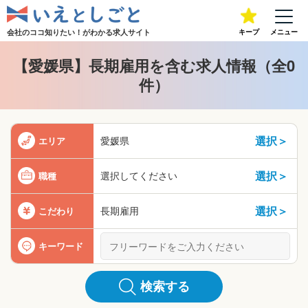
会社のココ知りたい！が
わかる求人サイト
キープ
メニュー
【愛媛県】長期雇用を含む求人情報（全0
件）
選択＞
愛媛県
エリア
選択＞
選択してください
職種
選択＞
長期雇用
こだわり
キーワード
検索する