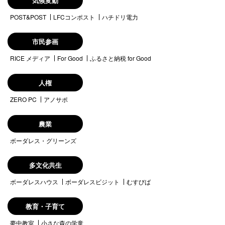
気候変動
POST&POST
LFCコンポスト
ハチドリ電力
市民参画
RICE メディア
For Good
ふるさと納税 for Good
人権
ZERO PC
アノサポ
農業
ボーダレス・グリーンズ
多文化共生
ボーダレスハウス
ボーダレスビジット
むすびば
教育・子育て
夢中教室
小さな森の学童