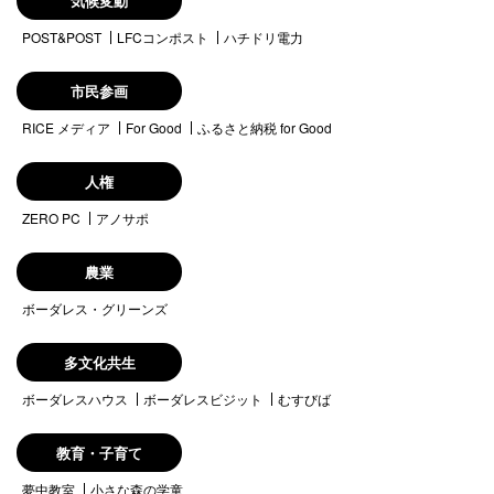
気候変動
POST&POST
LFCコンポスト
ハチドリ電力
市民参画
RICE メディア
For Good
ふるさと納税 for Good
人権
ZERO PC
アノサポ
農業
ボーダレス・グリーンズ
多文化共生
ボーダレスハウス
ボーダレスビジット
むすびば
教育・子育て
夢中教室
小さな森の学童