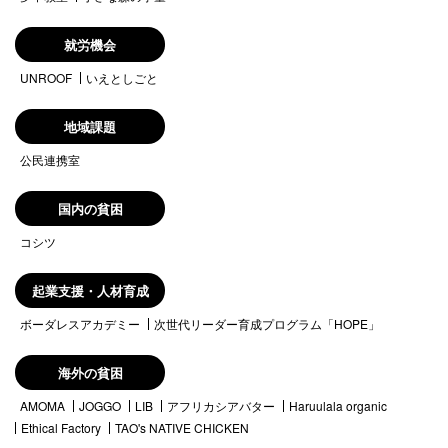
就労機会
UNROOF
いえとしごと
地域課題
公民連携室
国内の貧困
コシツ
起業支援・人材育成
ボーダレスアカデミー
次世代リーダー育成プログラム「HOPE」
海外の貧困
AMOMA
JOGGO
LIB
アフリカシアバター
Haruulala organic
Ethical Factory
TAO's NATIVE CHICKEN