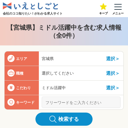
会社のココ知りたい！が
わかる求人サイト
キープ
メニュー
【宮城県】ミドル活躍中を含む求人情報
（全0件）
選択＞
宮城県
エリア
選択＞
選択してください
職種
選択＞
ミドル活躍中
こだわり
キーワード
検索する