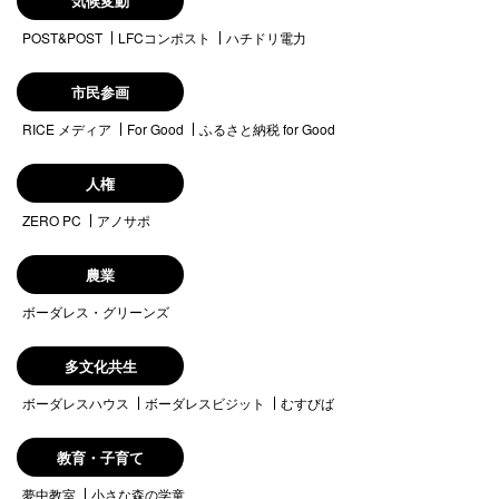
気候変動
POST&POST
LFCコンポスト
ハチドリ電力
市民参画
RICE メディア
For Good
ふるさと納税 for Good
人権
ZERO PC
アノサポ
農業
ボーダレス・グリーンズ
多文化共生
ボーダレスハウス
ボーダレスビジット
むすびば
教育・子育て
夢中教室
小さな森の学童