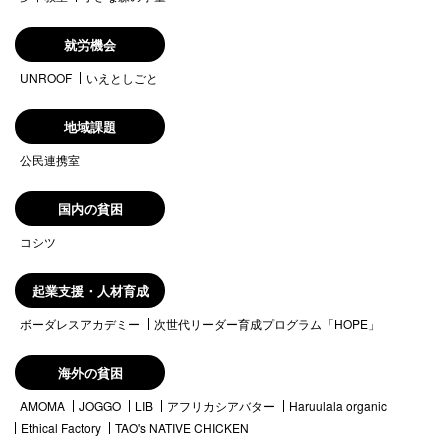
就労機会
UNROOF
いえとしごと
地域課題
公民連携室
国内の貧困
コシツ
起業支援・人材育成
ボーダレスアカデミー
次世代リーダー育成プログラム「HOPE」
海外の貧困
AMOMA
JOGGO
LIB
アフリカシアバター
Haruulala organic
Ethical Factory
TAO's NATIVE CHICKEN