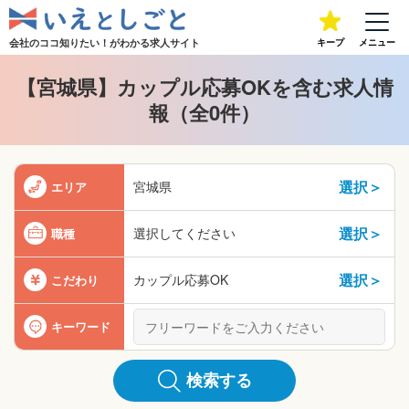
会社のココ知りたい！が
わかる求人サイト
キープ
メニュー
【宮城県】カップル応募OKを含む求人情
報（全0件）
選択＞
宮城県
エリア
選択＞
選択してください
職種
選択＞
カップル応募OK
こだわり
キーワード
検索する