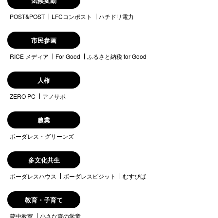
気候変動
POST&POST
LFCコンポスト
ハチドリ電力
市民参画
RICE メディア
For Good
ふるさと納税 for Good
人権
ZERO PC
アノサポ
農業
ボーダレス・グリーンズ
多文化共生
ボーダレスハウス
ボーダレスビジット
むすびば
教育・子育て
夢中教室
小さな森の学童