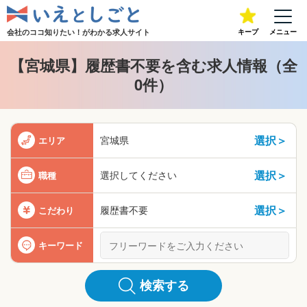
会社のココ知りたい！が
わかる求人サイト
キープ
メニュー
【宮城県】履歴書不要を含む求人情報（全
0件）
選択＞
宮城県
エリア
選択＞
選択してください
職種
選択＞
履歴書不要
こだわり
キーワード
検索する