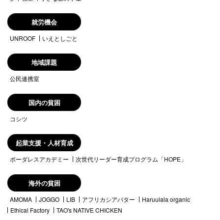
就労機会
UNROOF
いえとしごと
地域課題
公民連携室
国内の貧困
コシツ
起業支援・人材育成
ボーダレスアカデミー
次世代リーダー育成プログラム「HOPE」
海外の貧困
AMOMA
JOGGO
LIB
アフリカシアバター
Haruulala organic
Ethical Factory
TAO's NATIVE CHICKEN