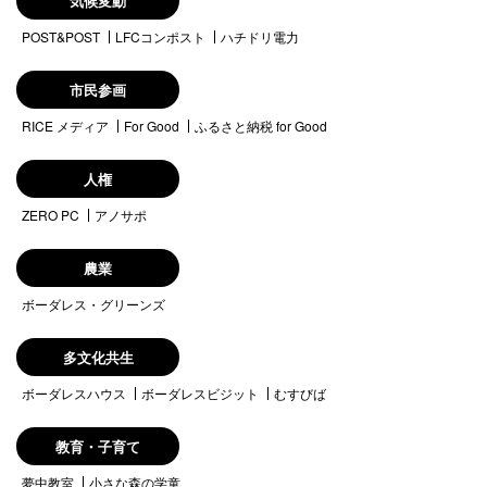
気候変動
POST&POST
LFCコンポスト
ハチドリ電力
市民参画
RICE メディア
For Good
ふるさと納税 for Good
人権
ZERO PC
アノサポ
農業
ボーダレス・グリーンズ
多文化共生
ボーダレスハウス
ボーダレスビジット
むすびば
教育・子育て
夢中教室
小さな森の学童