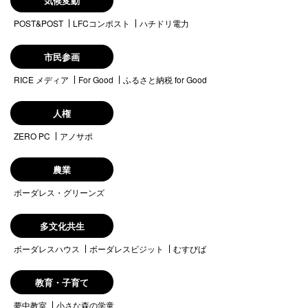
気候変動
POST&POST
LFCコンポスト
ハチドリ電力
市民参画
RICE メディア
For Good
ふるさと納税 for Good
人権
ZERO PC
アノサポ
農業
ボーダレス・グリーンズ
多文化共生
ボーダレスハウス
ボーダレスビジット
むすびば
教育・子育て
夢中教室
小さな森の学童