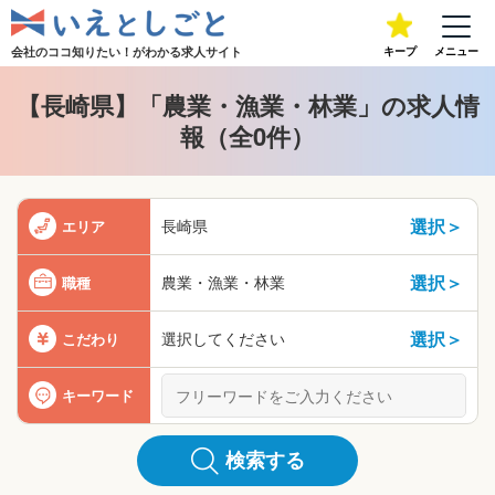
会社のココ知りたい！が
わかる求人サイト
キープ
メニュー
【長崎県】「農業・漁業・林業」の求人情
報（全0件）
選択＞
長崎県
エリア
選択＞
農業・漁業・林業
職種
選択＞
選択してください
こだわり
キーワード
検索する