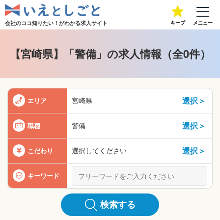
会社のココ知りたい！が
わかる求人サイト
キープ
メニュー
【宮崎県】「警備」の求人情報（全0件）
選択＞
宮崎県
エリア
選択＞
警備
職種
選択＞
選択してください
こだわり
キーワード
検索する