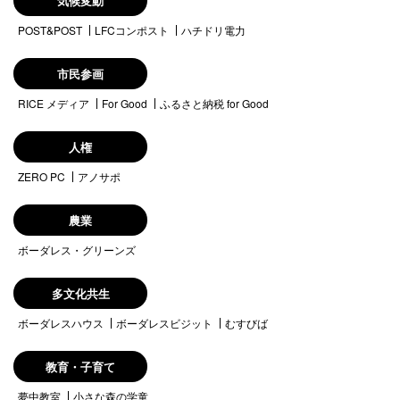
気候変動
POST&POST
LFCコンポスト
ハチドリ電力
市民参画
RICE メディア
For Good
ふるさと納税 for Good
人権
ZERO PC
アノサポ
農業
ボーダレス・グリーンズ
多文化共生
ボーダレスハウス
ボーダレスビジット
むすびば
教育・子育て
夢中教室
小さな森の学童