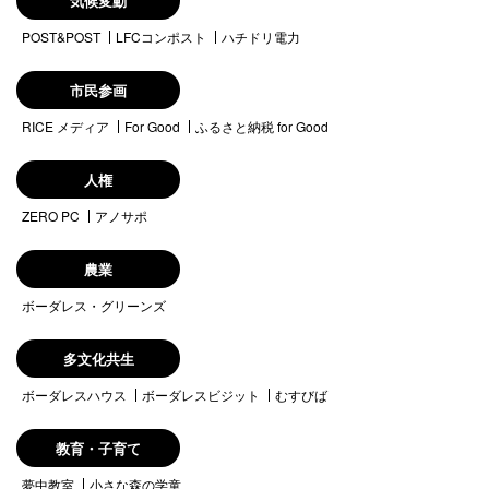
気候変動
POST&POST
LFCコンポスト
ハチドリ電力
市民参画
RICE メディア
For Good
ふるさと納税 for Good
人権
ZERO PC
アノサポ
農業
ボーダレス・グリーンズ
多文化共生
ボーダレスハウス
ボーダレスビジット
むすびば
教育・子育て
夢中教室
小さな森の学童