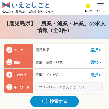
会社のココ知りたい！が
わかる求人サイト
キープ
メニュー
【鹿児島県】「農業・漁業・林業」の求人
情報（全0件）
選択＞
鹿児島県
エリア
選択＞
農業・漁業・林業
職種
選択＞
選択してください
こだわり
キーワード
検索する