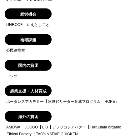
就労機会
UNROOF
いえとしごと
地域課題
公民連携室
国内の貧困
コシツ
起業支援・人材育成
ボーダレスアカデミー
次世代リーダー育成プログラム「HOPE」
海外の貧困
AMOMA
JOGGO
LIB
アフリカシアバター
Haruulala organic
Ethical Factory
TAO's NATIVE CHICKEN