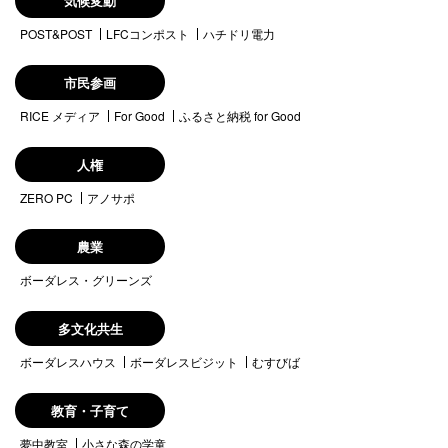
気候変動
POST&POST
LFCコンポスト
ハチドリ電力
市民参画
RICE メディア
For Good
ふるさと納税 for Good
人権
ZERO PC
アノサポ
農業
ボーダレス・グリーンズ
多文化共生
ボーダレスハウス
ボーダレスビジット
むすびば
教育・子育て
夢中教室
小さな森の学童