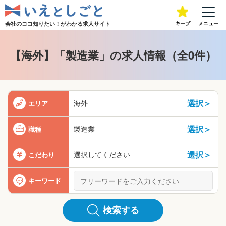
会社のココ知りたい！が
わかる求人サイト
キープ
メニュー
【海外】「製造業」の求人情報（全0件）
選択＞
海外
エリア
選択＞
製造業
職種
選択＞
選択してください
こだわり
キーワード
検索する