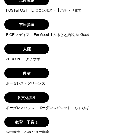
気候変動
POST&POST
LFCコンポスト
ハチドリ電力
市民参画
RICE メディア
For Good
ふるさと納税 for Good
人権
ZERO PC
アノサポ
農業
ボーダレス・グリーンズ
多文化共生
ボーダレスハウス
ボーダレスビジット
むすびば
教育・子育て
夢中教室
小さな森の学童