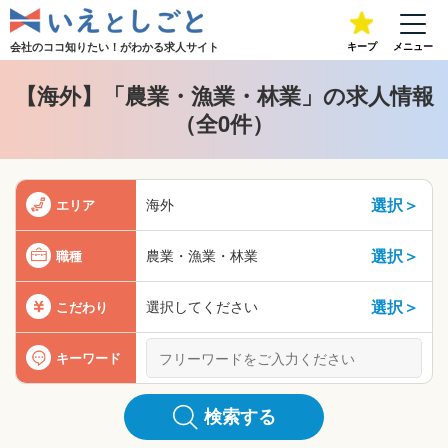
会社のココ知りたい！が
わかる求人サイト
キープ
メニュー
【海外】「農業・漁業・林業」の求人情報
（全0件）
選択＞
海外
エリア
選択＞
農業・漁業・林業
職種
選択＞
選択してください
こだわり
キーワード
検索する