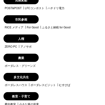
気候変動
POST&POST
LFCコンポスト
ハチドリ電力
市民参画
RICE メディア
For Good
ふるさと納税 for Good
人権
ZERO PC
アノサポ
農業
ボーダレス・グリーンズ
多文化共生
ボーダレスハウス
ボーダレスビジット
むすびば
教育・子育て
夢中教室
小さな森の学童