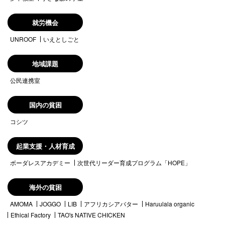
就労機会
UNROOF
いえとしごと
地域課題
公民連携室
国内の貧困
コシツ
起業支援・人材育成
ボーダレスアカデミー
次世代リーダー育成プログラム「HOPE」
海外の貧困
AMOMA
JOGGO
LIB
アフリカシアバター
Haruulala organic
Ethical Factory
TAO's NATIVE CHICKEN