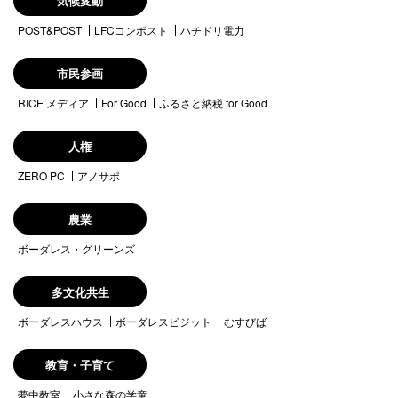
気候変動
POST&POST
LFCコンポスト
ハチドリ電力
市民参画
RICE メディア
For Good
ふるさと納税 for Good
人権
ZERO PC
アノサポ
農業
ボーダレス・グリーンズ
多文化共生
ボーダレスハウス
ボーダレスビジット
むすびば
教育・子育て
夢中教室
小さな森の学童