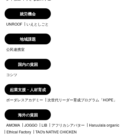
就労機会
UNROOF
いえとしごと
地域課題
公民連携室
国内の貧困
コシツ
起業支援・人材育成
ボーダレスアカデミー
次世代リーダー育成プログラム「HOPE」
海外の貧困
AMOMA
JOGGO
LIB
アフリカシアバター
Haruulala organic
Ethical Factory
TAO's NATIVE CHICKEN