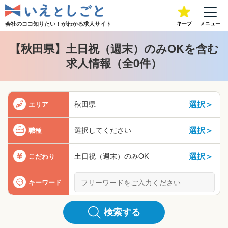
会社のココ知りたい！が
わかる求人サイト
キープ
メニュー
【秋田県】土日祝（週末）のみOKを含む
求人情報（全0件）
選択＞
秋田県
エリア
選択＞
選択してください
職種
選択＞
土日祝（週末）のみOK
こだわり
キーワード
検索する