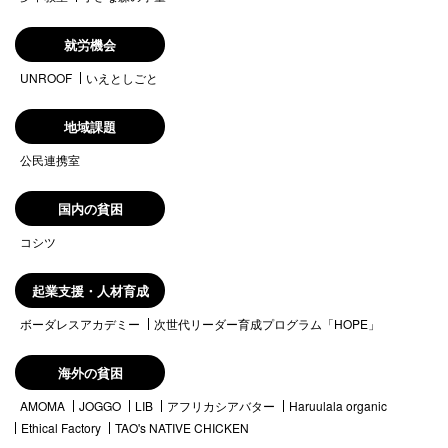
就労機会
UNROOF
いえとしごと
地域課題
公民連携室
国内の貧困
コシツ
起業支援・人材育成
ボーダレスアカデミー
次世代リーダー育成プログラム「HOPE」
海外の貧困
AMOMA
JOGGO
LIB
アフリカシアバター
Haruulala organic
Ethical Factory
TAO's NATIVE CHICKEN