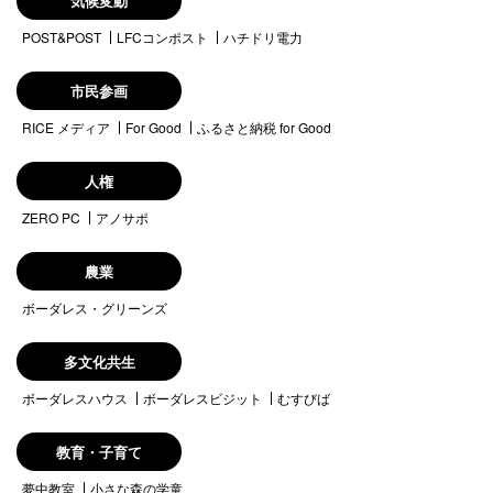
気候変動
POST&POST
LFCコンポスト
ハチドリ電力
市民参画
RICE メディア
For Good
ふるさと納税 for Good
人権
ZERO PC
アノサポ
農業
ボーダレス・グリーンズ
多文化共生
ボーダレスハウス
ボーダレスビジット
むすびば
教育・子育て
夢中教室
小さな森の学童