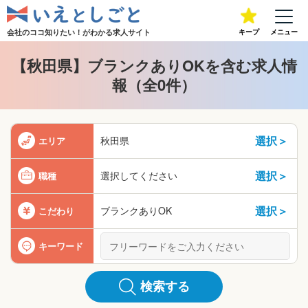
会社のココ知りたい！が
わかる求人サイト
キープ
メニュー
【秋田県】ブランクありOKを含む求人情
報（全0件）
選択＞
秋田県
エリア
選択＞
選択してください
職種
選択＞
ブランクありOK
こだわり
キーワード
検索する