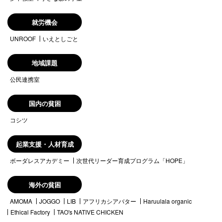
就労機会
UNROOF
いえとしごと
地域課題
公民連携室
国内の貧困
コシツ
起業支援・人材育成
ボーダレスアカデミー
次世代リーダー育成プログラム「HOPE」
海外の貧困
AMOMA
JOGGO
LIB
アフリカシアバター
Haruulala organic
Ethical Factory
TAO's NATIVE CHICKEN