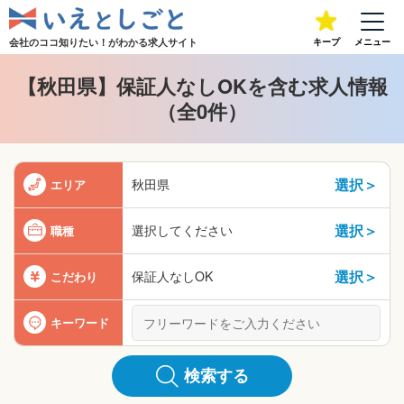
会社のココ知りたい！が
わかる求人サイト
キープ
メニュー
【秋田県】保証人なしOKを含む求人情報
（全0件）
選択＞
秋田県
エリア
選択＞
選択してください
職種
選択＞
保証人なしOK
こだわり
キーワード
検索する