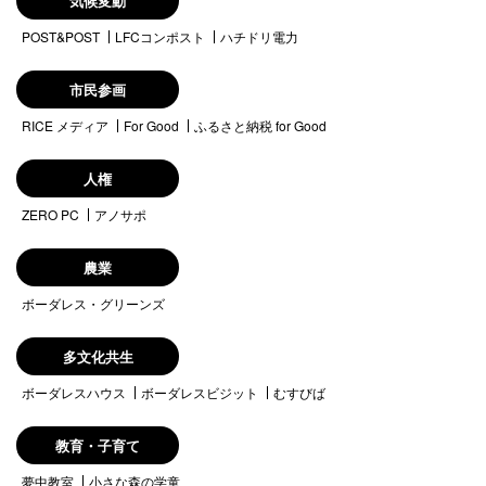
気候変動
POST&POST
LFCコンポスト
ハチドリ電力
市民参画
RICE メディア
For Good
ふるさと納税 for Good
人権
ZERO PC
アノサポ
農業
ボーダレス・グリーンズ
多文化共生
ボーダレスハウス
ボーダレスビジット
むすびば
教育・子育て
夢中教室
小さな森の学童