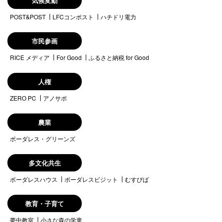
気候変動
POST&POST
LFCコンポスト
ハチドリ電力
市民参画
RICE メディア
For Good
ふるさと納税 for Good
人権
ZERO PC
アノサポ
農業
ボーダレス・グリーンズ
多文化共生
ボーダレスハウス
ボーダレスビジット
むすびば
教育・子育て
夢中教室
小さな森の学童