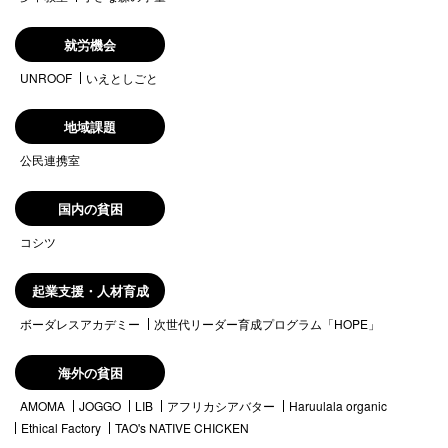
就労機会
UNROOF
いえとしごと
地域課題
公民連携室
国内の貧困
コシツ
起業支援・人材育成
ボーダレスアカデミー
次世代リーダー育成プログラム「HOPE」
海外の貧困
AMOMA
JOGGO
LIB
アフリカシアバター
Haruulala organic
Ethical Factory
TAO's NATIVE CHICKEN