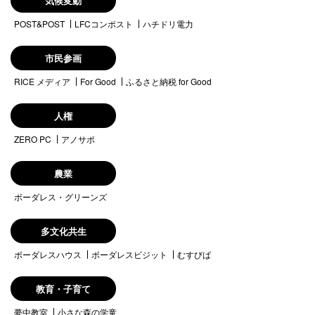
気候変動
POST&POST
LFCコンポスト
ハチドリ電力
市民参画
RICE メディア
For Good
ふるさと納税 for Good
人権
ZERO PC
アノサポ
農業
ボーダレス・グリーンズ
多文化共生
ボーダレスハウス
ボーダレスビジット
むすびば
教育・子育て
夢中教室
小さな森の学童