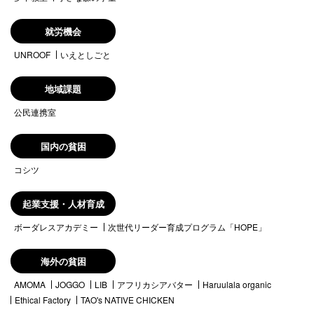
就労機会
UNROOF
いえとしごと
地域課題
公民連携室
国内の貧困
コシツ
起業支援・人材育成
ボーダレスアカデミー
次世代リーダー育成プログラム「HOPE」
海外の貧困
AMOMA
JOGGO
LIB
アフリカシアバター
Haruulala organic
Ethical Factory
TAO's NATIVE CHICKEN