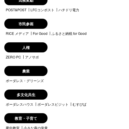
気候変動
POST&POST
LFCコンポスト
ハチドリ電力
市民参画
RICE メディア
For Good
ふるさと納税 for Good
人権
ZERO PC
アノサポ
農業
ボーダレス・グリーンズ
多文化共生
ボーダレスハウス
ボーダレスビジット
むすびば
教育・子育て
夢中教室
小さな森の学童