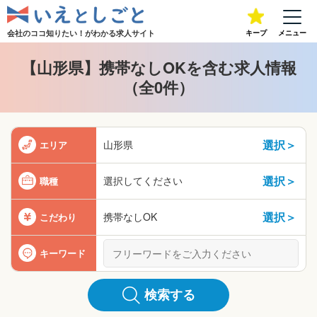
会社のココ知りたい！が
わかる求人サイト
キープ
メニュー
【山形県】携帯なしOKを含む求人情報
（全0件）
選択＞
山形県
エリア
選択＞
選択してください
職種
選択＞
携帯なしOK
こだわり
キーワード
検索する