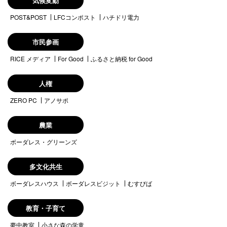
気候変動
POST&POST
LFCコンポスト
ハチドリ電力
市民参画
RICE メディア
For Good
ふるさと納税 for Good
人権
ZERO PC
アノサポ
農業
ボーダレス・グリーンズ
多文化共生
ボーダレスハウス
ボーダレスビジット
むすびば
教育・子育て
夢中教室
小さな森の学童