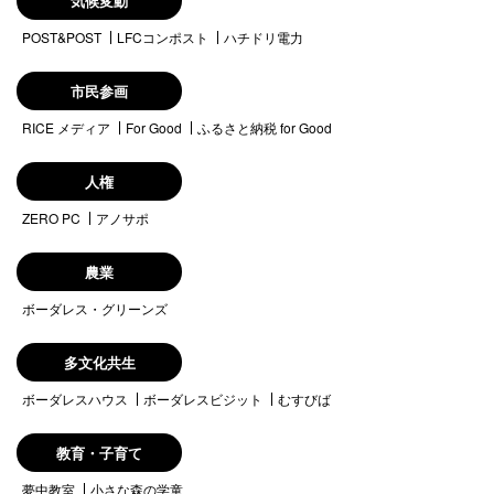
気候変動
POST&POST
LFCコンポスト
ハチドリ電力
市民参画
RICE メディア
For Good
ふるさと納税 for Good
人権
ZERO PC
アノサポ
農業
ボーダレス・グリーンズ
多文化共生
ボーダレスハウス
ボーダレスビジット
むすびば
教育・子育て
夢中教室
小さな森の学童