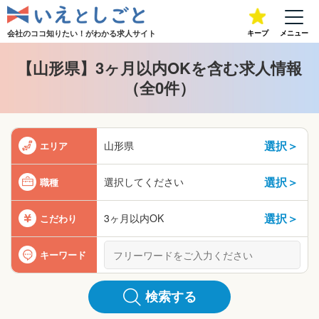
会社のココ知りたい！が
わかる求人サイト
キープ
メニュー
【山形県】3ヶ月以内OKを含む求人情報
（全0件）
選択＞
山形県
エリア
選択＞
選択してください
職種
選択＞
3ヶ月以内OK
こだわり
キーワード
検索する