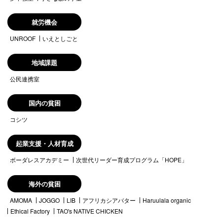
就労機会
UNROOF
いえとしごと
地域課題
公民連携室
国内の貧困
コシツ
起業支援・人材育成
ボーダレスアカデミー
次世代リーダー育成プログラム「HOPE」
海外の貧困
AMOMA
JOGGO
LIB
アフリカシアバター
Haruulala organic
Ethical Factory
TAO's NATIVE CHICKEN