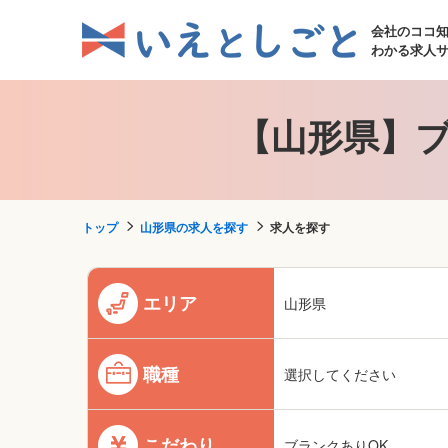
会社のココ
わかる求人
【山形県】ブ
トップ
山形県の求人を探す
求人を探す
エリア
山形県
職種
選択してください
こだわり
ブランクありOK