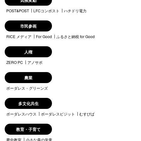
気候変動
POST&POST
LFCコンポスト
ハチドリ電力
市民参画
RICE メディア
For Good
ふるさと納税 for Good
人権
ZERO PC
アノサポ
農業
ボーダレス・グリーンズ
多文化共生
ボーダレスハウス
ボーダレスビジット
むすびば
教育・子育て
夢中教室
小さな森の学童