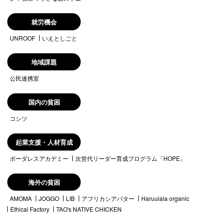
就労機会
UNROOF
いえとしごと
地域課題
公民連携室
国内の貧困
コシツ
起業支援・人材育成
ボーダレスアカデミー
次世代リーダー育成プログラム「HOPE」
海外の貧困
AMOMA
JOGGO
LIB
アフリカシアバター
Haruulala organic
Ethical Factory
TAO's NATIVE CHICKEN