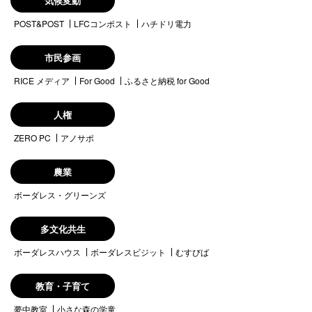
気候変動
POST&POST
LFCコンポスト
ハチドリ電力
市民参画
RICE メディア
For Good
ふるさと納税 for Good
人権
ZERO PC
アノサポ
農業
ボーダレス・グリーンズ
多文化共生
ボーダレスハウス
ボーダレスビジット
むすびば
教育・子育て
夢中教室
小さな森の学童