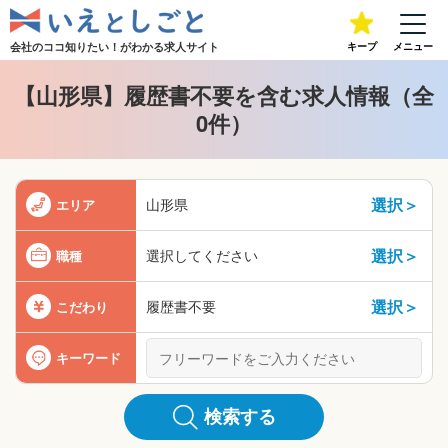
会社のココ知りたい！が
わかる求人サイト
キープ
メニュー
【山形県】履歴書不要を含む求人情報（全
0件）
選択＞
山形県
エリア
選択＞
選択してください
職種
選択＞
履歴書不要
こだわり
キーワード
検索する