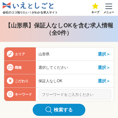
会社のココ知りたい！が
わかる求人サイト
キープ
メニュー
【山形県】保証人なしOKを含む求人情報
（全0件）
選択＞
山形県
エリア
選択＞
選択してください
職種
選択＞
保証人なしOK
こだわり
キーワード
検索する