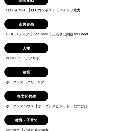
気候変動
POST&POST
LFCコンポスト
ハチドリ電力
市民参画
RICE メディア
For Good
ふるさと納税 for Good
人権
ZERO PC
アノサポ
農業
ボーダレス・グリーンズ
多文化共生
ボーダレスハウス
ボーダレスビジット
むすびば
教育・子育て
夢中教室
小さな森の学童