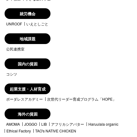
就労機会
UNROOF
いえとしごと
地域課題
公民連携室
国内の貧困
コシツ
起業支援・人材育成
ボーダレスアカデミー
次世代リーダー育成プログラム「HOPE」
海外の貧困
AMOMA
JOGGO
LIB
アフリカシアバター
Haruulala organic
Ethical Factory
TAO's NATIVE CHICKEN