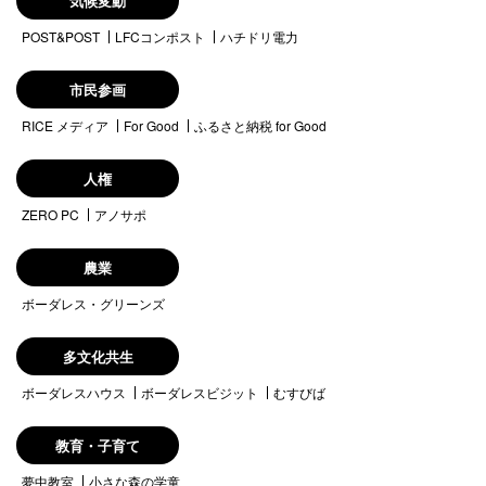
気候変動
POST&POST
LFCコンポスト
ハチドリ電力
市民参画
RICE メディア
For Good
ふるさと納税 for Good
人権
ZERO PC
アノサポ
農業
ボーダレス・グリーンズ
多文化共生
ボーダレスハウス
ボーダレスビジット
むすびば
教育・子育て
夢中教室
小さな森の学童