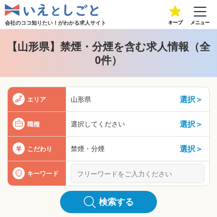
会社のココ知りたい！が
わかる求人サイト
キープ
メニュー
【山形県】禁煙・分煙を含む求人情報（全
0件）
選択＞
山形県
エリア
選択＞
選択してください
職種
選択＞
禁煙・分煙
こだわり
キーワード
検索する