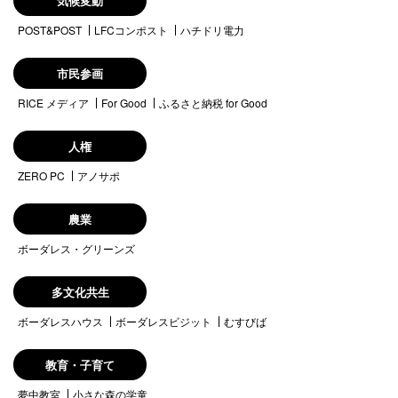
気候変動
POST&POST
LFCコンポスト
ハチドリ電力
市民参画
RICE メディア
For Good
ふるさと納税 for Good
人権
ZERO PC
アノサポ
農業
ボーダレス・グリーンズ
多文化共生
ボーダレスハウス
ボーダレスビジット
むすびば
教育・子育て
夢中教室
小さな森の学童