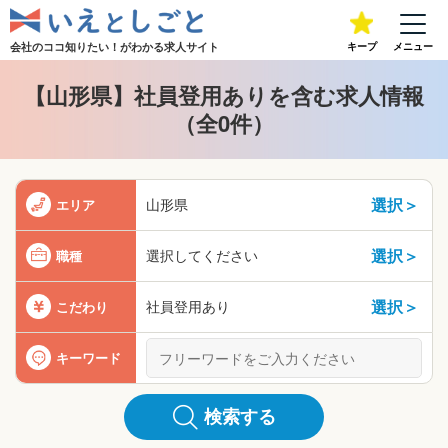
会社のココ知りたい！が
わかる求人サイト
キープ
メニュー
【山形県】社員登用ありを含む求人情報
（全0件）
選択＞
山形県
エリア
選択＞
選択してください
職種
選択＞
社員登用あり
こだわり
キーワード
検索する