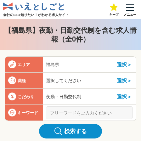
会社のココ知りたい！が
わかる求人サイト
キープ
メニュー
【福島県】夜勤・日勤交代制を含む求人情
報（全0件）
選択＞
福島県
エリア
選択＞
選択してください
職種
選択＞
夜勤・日勤交代制
こだわり
キーワード
検索する