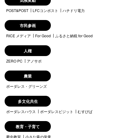
気候変動
POST&POST
LFCコンポスト
ハチドリ電力
市民参画
RICE メディア
For Good
ふるさと納税 for Good
人権
ZERO PC
アノサポ
農業
ボーダレス・グリーンズ
多文化共生
ボーダレスハウス
ボーダレスビジット
むすびば
教育・子育て
夢中教室
小さな森の学童