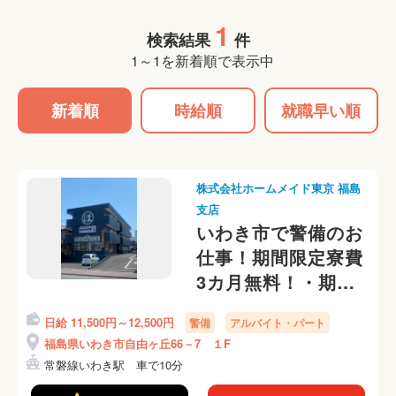
1
検索結果
件
1～1を新着順で表示中
新着順
時給順
就職早い順
株式会社ホームメイド東京 福島
支店
いわき市で警備のお
仕事！期間限定寮費
3カ月無料！・期間
限定5勤務ごとに別
日給 11,500円～12,500円
警備
アルバイト・パート
途5,000円入社祝い
福島県いわき市自由ヶ丘66－7 １F
金支給（上限6万円
常磐線いわき駅 車で10分
支給） 各会社規定