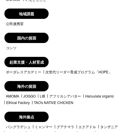
地域課題
公民連携室
国内の貧困
コシツ
起業支援・人材育成
ボーダレスアカデミー
次世代リーダー育成プログラム「HOPE」
海外の貧困
AMOMA
JOGGO
LIB
アフリカシアバター
Haruulala organic
Ethical Factory
TAO's NATIVE CHICKEN
海外拠点
バングラデシュ
ミャンマー
グアテマラ
エクアドル
タンザニア