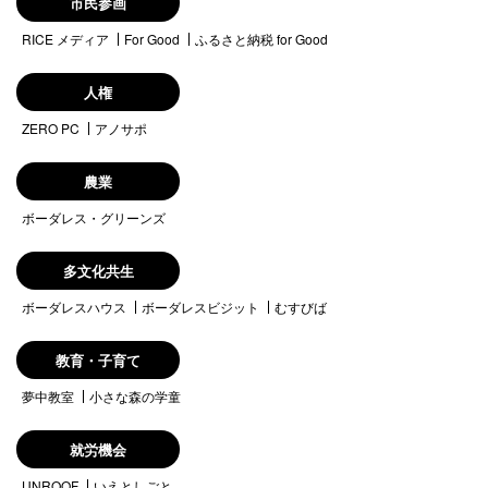
市民参画
RICE メディア
For Good
ふるさと納税 for Good
人権
ZERO PC
アノサポ
農業
ボーダレス・グリーンズ
多文化共生
ボーダレスハウス
ボーダレスビジット
むすびば
教育・子育て
夢中教室
小さな森の学童
就労機会
UNROOF
いえとしごと